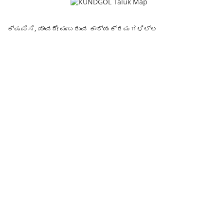
ಕ್ಷಮಿಸಿ, ಯಾವದೇ ಮುಂಬರುವ ಕಾರ್ಯಕ್ರಮಗಳಿಲ್ಲ