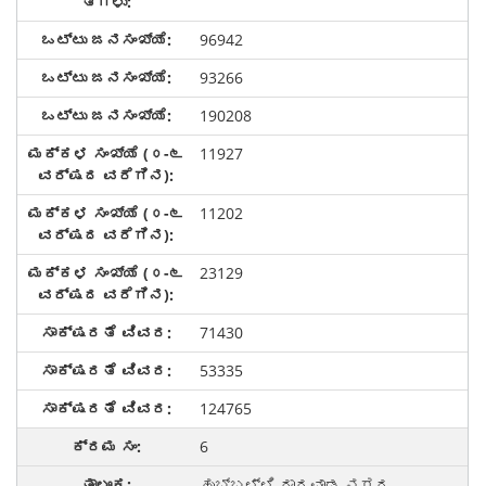
96942
93266
190208
11927
11202
23129
71430
53335
124765
6
ಹುಬ್ಬಳ್ಳಿ ಧಾರವಾಡ ನಗರ