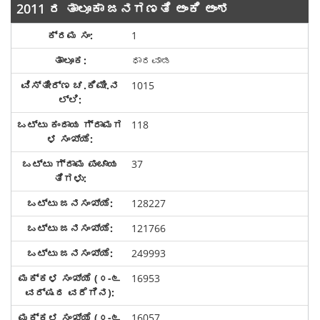
2011 ರ ತಾಲೂಕಾ ಜನಗಣತಿ ಅಂಕಿ ಅಂಶ
1
ಧಾರವಾಡ
1015
118
37
128227
121766
249993
16953
16057