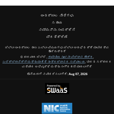
ಅಂತರ್ಜಾಲ ನೀತಿಗಳು
ಸಹಾಯ
ನಮ್ಮನ್ನು ಸಂಪರ್ಕಿಸಿ
ಪ್ರತಿಕ್ರಿಯೆ
ಜಿಲ್ಲಾ ಅಂತರ್ಜಾಲ ತಾಣ ಎಲ್ಲಾ ವಿಷಯಗಳು ಜಿಲ್ಲಾ ಆಡಳಿತ ಕ್ಕೆ ಮಾಲೀಕತ್ವ
ಹೊಂದಿರುತ್ತದೆ
© ಧಾರವಾಡ ಜಿಲ್ಲೆ ,
ರಾಷ್ಟೀಯ ಸೂಚನಾ ವಿಜ್ಞಾನ ಕೇಂದ್ರ
,
ಎಲೆಕ್ಟ್ರಾನಿಕ್ಸ್ ಮತ್ತು ಮಾಹಿತಿ ತಂತ್ರಜ್ಞಾನದ ಸಚಿವಾಲಯ
, ಭಾರತ ಸರ್ಕಾರದ
ವತಿಯಿಂದ ಅಭಿವೃದ್ಧಿ ಮತ್ತು ಸಂಗ್ರಹಣೆ ಮಾಡಲಾಗಿದೆ
ಕೊನೆಯದಾಗಿ ನವೀಕರಿಸಲಾಗಿದೆ:
Aug 07, 2026