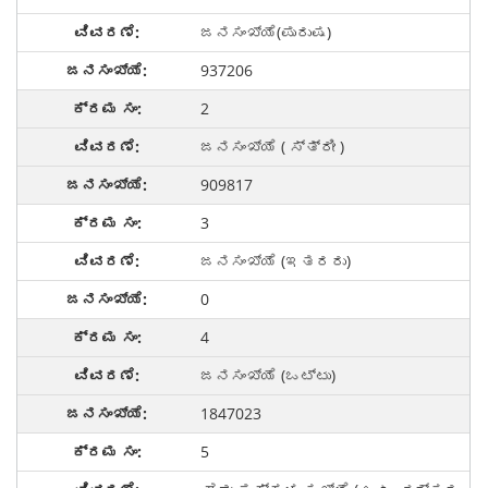
ಜನಸಂಖ್ಯೆ(ಪುರುಷ)
937206
2
ಜನಸಂಖ್ಯೆ ( ಸ್ತ್ರೀ )
909817
3
ಜನಸಂಖ್ಯೆ (ಇತರರು)
0
4
ಜನಸಂಖ್ಯೆ (ಒಟ್ಟು)
1847023
5