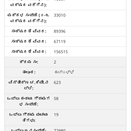
33010
89396
67119
156515
2
ಹುಬ್ಬಳ್ಳಿ
623
58
19
72980