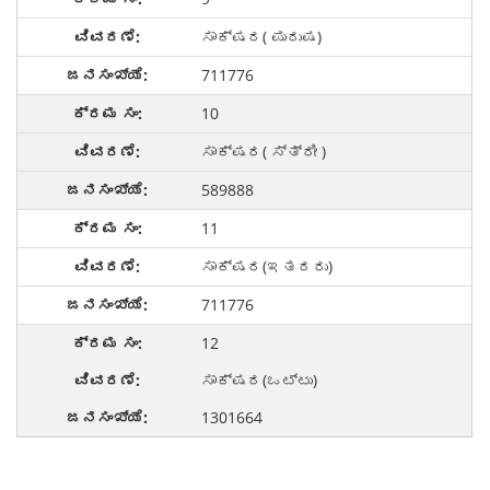
ಸಾಕ್ಷರ( ಪುರುಷ)
711776
10
ಸಾಕ್ಷರ( ಸ್ತ್ರೀ )
589888
11
ಸಾಕ್ಷರ(ಇತರರು)
711776
12
ಸಾಕ್ಷರ(ಒಟ್ಟು)
1301664