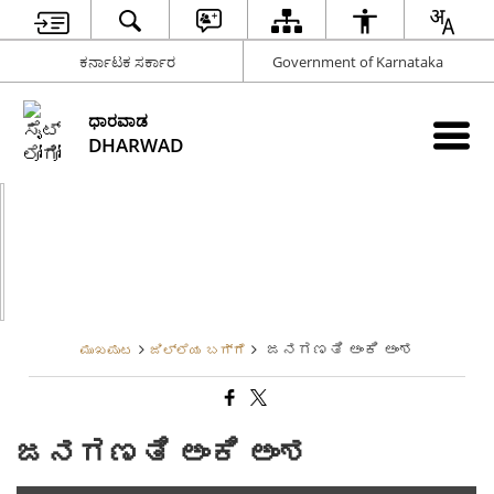
ಕರ್ನಾಟಕ ಸರ್ಕಾರ
Government of Karnataka
ಧಾರವಾಡ
DHARWAD
ಜನಗಣತಿ ಅಂಕಿ ಅಂಶ
ಮುಖಪುಟ
ಜಿಲ್ಲೆಯ ಬಗ್ಗೆ
ಜನಗಣತಿ ಅಂಕಿ ಅಂಶ