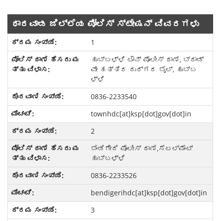
ಧಾರವಾಡ ಜಿಲ್ಲೆಯ ಪೋಲಿಸ್ ಸ್ಟೇಷನ್ ವಿವರಗಳು
1
ಹುಬ್ಬಳ್ಳಿ ಟೌನ್ ಪೊಲೀಸ್ ಠಾಣೆ, ಬ್ರಾಡ್
ವೇ ಹತ್ತಿರ ದುರ್ಗದ ಬೈಲ್, ಹುಬ್ಬ
ಳ್ಳಿ
0836-2233540
townhdc[at]ksp[dot]gov[dot]in
2
ಬೆಂಡಿಗೇರಿ ಪೊಲೀಸ್ ಠಾಣೆ,ಸೆಟಲ್ಮೆಂಟ್
ಹುಬ್ಬಳ್ಳಿ
0836-2233526
bendigerihdc[at]ksp[dot]gov[dot]in
3