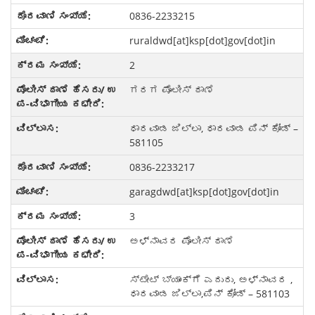
0836-2233215
ruraldwd[at]ksp[dot]gov[dot]in
2
ಗರಗ ಪೊಲೀಸ್ ಠಾಣೆ
ಧಾರವಾಡ ಜಿಲ್ಲಾ, ಧಾರವಾಡ ಪಿನ್ ಕೋಡ್ –
581105
0836-2233217
garagdwd[at]ksp[dot]gov[dot]in
3
ಅಳ್ನಾವರ ಪೊಲೀಸ್ ಠಾಣೆ
ಸ್ಟೇಟ್ ಬ್ಯಾಂಕ್ಗೆ ಎದುರು, ಅಳ್ನಾವರ ,
ಧಾರವಾಡ ಜಿಲ್ಲಾ,ಪಿನ್ ಕೋಡ್ – 581103