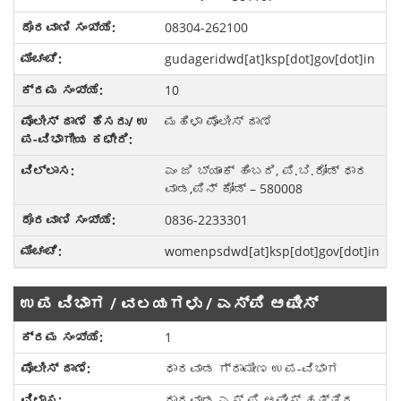
08304-262100
gudageridwd[at]ksp[dot]gov[dot]in
10
ಮಹಿಳಾ ಪೊಲೀಸ್ ಠಾಣೆ
ಎಂ ಜಿ ಬ್ಯಾಂಕ್ ಹಿಂಬದಿ, ಪಿ.ಬಿ.ರೋಡ್ ಧಾರ
ವಾಡ,ಪಿನ್ ಕೋಡ್ – 580008
0836-2233301
womenpsdwd[at]ksp[dot]gov[dot]in
ಉಪ ವಿಭಾಗ / ವಲಯಗಳು / ಎಸ್ಪಿ ಆಫೀಸ್
1
ಧಾರವಾಡ ಗ್ರಾಮೀಣ ಉಪ-ವಿಭಾಗ
ಧಾರವಾಡ ಎಸ್ ಪಿ ಆಫೀಸ್ ಹತ್ತಿರ,