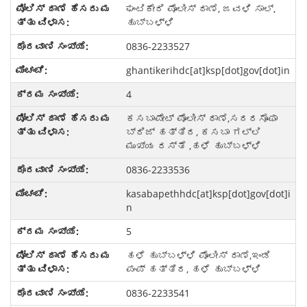
ಘಂಟಿಕೇರಿ ಪೊಲೀಸ್ ಠಾಣೆ, ಜವಳಿ ಸಾಲ್,
ಹುಬ್ಬಳ್ಳಿ
0836-2233527
ghantikerihdc[at]ksp[dot]gov[dot]in
4
ಕಸಬಾಪೇಟ್ ಪೊಲೀಸ್ ಠಾಣೆ,ಸದರಸೊಫಾ
ಬ್ರಿಜ್ ಹತ್ತಿರ, ಕಸಬಾ ಗಲ್ಲಿ
ಮುಖ್ಯ ರಸ್ತೆ ,ಹಳೆ ಹುಬ್ಬಳ್ಳಿ
0836-2233536
kasabapethhdc[at]ksp[dot]gov[dot]i
n
5
ಹಳೆ ಹುಬ್ಬಳ್ಳಿ ಪೊಲೀಸ್ ಠಾಣೆ,ಇಂಡಿ
ಪಂಪ್ ಹತ್ತಿರ, ಹಳೆ ಹುಬ್ಬಳ್ಳಿ
0836-2233541