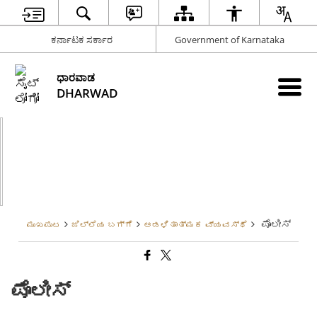
ಕರ್ನಾಟಕ ಸರ್ಕಾರ
Government of Karnataka
ಧಾರವಾಡ
DHARWAD
ಪೊಲೀಸ್
ಮುಖಪುಟ
ಜಿಲ್ಲೆಯ ಬಗ್ಗೆ
ಆಡಳಿತಾತ್ಮಕ ವ್ಯವಸ್ಥೆ
ಪೊಲೀಸ್