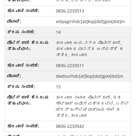
ರಸ್ತೆ, ರಜತಗಿರಿ, ಧಾರವಾಡ
0836-2233513
vidyagirihdc[at]ksp[dot]gov[dot]in
14
ಧಾರವಾಡ ಉಪ-ನಗರ ಪೊಲೀಸ್ ಠಾಣೆ,
ಧಾರವಾಡದ ಮಾನಸಿಕ ಆಸ್ಪತ್ರೆ ಹ
ತ್ತಿರ, ಧಾರವಾಡ
0836-2233511
dwdsurhdc[at]ksp[dot]gov[dot]in
15
ಧಾರವಾಡ ಸಂಚಾರ ಪೊಲೀಸ್ ಠಾಣೆ, ತಹ
ಶೀಲ್ಧಾಾರ್ ಆಫೀಸ್ ಪಕ್ಕದಲ್ಲಿ, ಬಸೆಲ್
ಮಿಶನ್ ಇಂಗ್ಲಿಷ್ ಮಾಧ್ಯಮ ಶಾಲೆ ಹ
ತ್ತಿರ, ಧಾರವಾಡ
0836-2233542