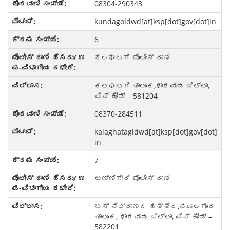
08304-290343
kundagoldwd[at]ksp[dot]gov[dot]in
6
ಕಲಘಟಗಿ ಪೊಲೀಸ್ ಠಾಣೆ
ಕಲಘಟಗಿ ತಾಲೂಕ,ಧಾರವಾಡ ಜಿಲ್ಲಾ,
ಪಿನ್ ಕೋಡ್ – 581204
08370-284511
kalaghatagidwd[at]ksp[dot]gov[dot]
in
7
ಅಣ್ಣಿಗೇರಿ ಪೊಲೀಸ್ ಠಾಣೆ
ಬಸ್ ನಿಲ್ದಾಣದ ಹತ್ತಿರ,ನವಲಗುಂದ
ತಾಲೂಕ, ಧಾರವಾಡ ಜಿಲ್ಲಾ, ಪಿನ್ ಕೋಡ್ –
582201