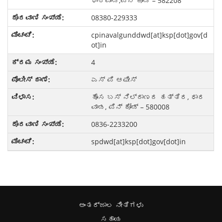
ಧಾರವಾಡ,ಪಿನ್ ಕೋಡ್ – 582208
08380-229333
cpinavalgunddwd[at]ksp[dot]gov[d
ot]in
4
ಎಸ್ ಪಿ ಆಫೀಸ್
ಹೊಸ ಬಸ್ ನಿಲ್ದಾಣದ ಹತ್ತಿರ, ಧಾರ
ವಾಡ, ಪಿನ್ ಕೋಡ್ – 580008
0836-2233200
spdwd[at]ksp[dot]gov[dot]in
ಅಂತರ್ಜಾಲ ನೀತಿಗಳು
ಸಹಾಯ