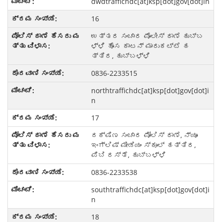
dwdtraffichdc[at]ksp[dot]gov[dot]in
16
ಉತ್ತರ ಸಂಚಾರ ಪೊಲೀಸ್ ಠಾಣೆ ಹುಬ್ಬ
ಳ್ಳಿ ಹೊಸ ಕಾಟನ್ ಮಾರುಕಟ್ಟೆ ಹ
ತ್ತಿರ, ಹುಬ್ಬಳ್ಳಿ
0836-2233515
northtraffichdc[at]ksp[dot]gov[dot]i
n
17
ದಕ್ಷಿಣ ಸಂಚಾರ ಪೋಲಿಸ್ ಠಾಣೆ, ನ್ಯೂ
ಇಂಗ್ಲಿಷ್ ಮೀಡಿಯಂ ಸ್ಕೂಲ್ ಹತ್ತಿರ,
ಪಿಬಿ ರಸ್ತೆ, ಹುಬ್ಬಳ್ಳಿ
0836-2233538
southtraffichdc[at]ksp[dot]gov[dot]i
n
18