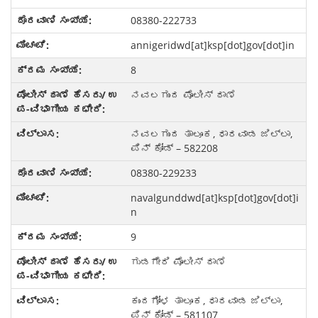
08380-222733
annigeridwd[at]ksp[dot]gov[dot]in
8
ನವಲಗುಂದ ಪೊಲೀಸ್ ಠಾಣೆ
ನವಲಗುಂದ ತಾಲೂಕ, ಧಾರವಾಡ ಜಿಲ್ಲಾ,
ಪಿನ್ ಕೋಡ್ – 582208
08380-229233
navalgunddwd[at]ksp[dot]gov[dot]i
n
9
ಗುಡಗೇರಿ ಪೊಲೀಸ್ ಠಾಣೆ
ಕುಂದಗೋಳ ತಾಲೂಕ, ಧಾರವಾಡ ಜಿಲ್ಲಾ,
ಪಿನ್ ಕೋಡ್ – 581107