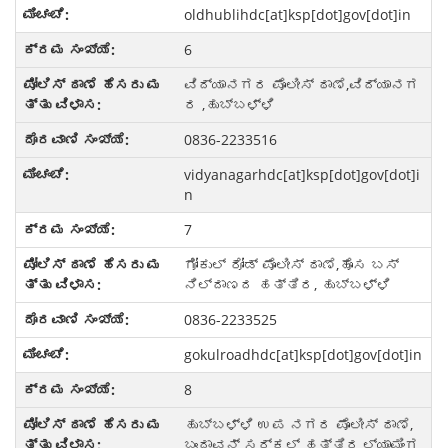
oldhublihdc[at]ksp[dot]gov[dot]in
6
ವಿದ್ಯಾನಗರ ಪೊಲೀಸ್ ಠಾಣೆ,ವಿದ್ಯಾನಗ
ರ ,ಹುಬ್ಬಳ್ಳಿ
0836-2233516
vidyanagarhdc[at]ksp[dot]gov[dot]i
n
7
ಗೋಕುಲ್ ರೋಡ್ ಪೊಲೀಸ್ ಠಾಣೆ,ಹೊಸ ಬಸ್
ನಿಲ್ದಾಣದ ಹತ್ತಿರ, ಹುಬ್ಬಳ್ಳಿ
0836-2233525
gokulroadhdc[at]ksp[dot]gov[dot]in
8
ಹುಬ್ಬಳ್ಳಿ ಉಪ ನಗರ ಪೊಲೀಸ್ ಠಾಣೆ,
ಬೃಂದಾವನ್ ಸರ್ಕಲ್ ಹತ್ತಿರ,ಲ್ಯಾಮಿಂಗ