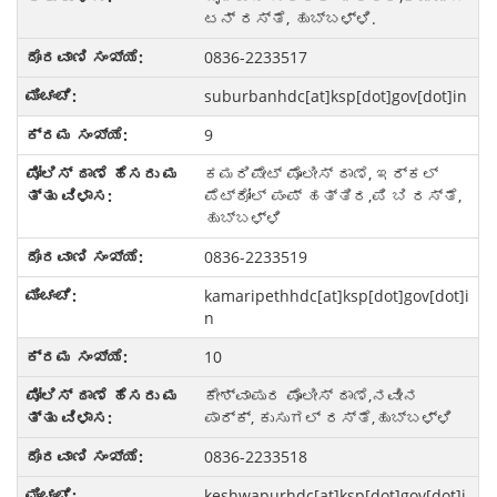
ಟನ್ ರಸ್ತೆ, ಹುಬ್ಬಳ್ಳಿ.
0836-2233517
suburbanhdc[at]ksp[dot]gov[dot]in
9
ಕಮರಿಪೇಟ್ ಪೊಲೀಸ್ ಠಾಣೆ, ಇರ್ಕಲ್
ಪೆಟ್ರೋಲ್ ಪಂಪ್ ಹತ್ತಿರ,ಪಿ ಬಿ ರಸ್ತೆ,
ಹುಬ್ಬಳ್ಳಿ
0836-2233519
kamaripethhdc[at]ksp[dot]gov[dot]i
n
10
ಕೇಶ್ವಾಪುರ ಪೊಲೀಸ್ ಠಾಣೆ,ನವೀನ
ಪಾರ್ಕ್, ಕುಸುಗಲ್ ರಸ್ತೆ,ಹುಬ್ಬಳ್ಳಿ
0836-2233518
keshwapurhdc[at]ksp[dot]gov[dot]i