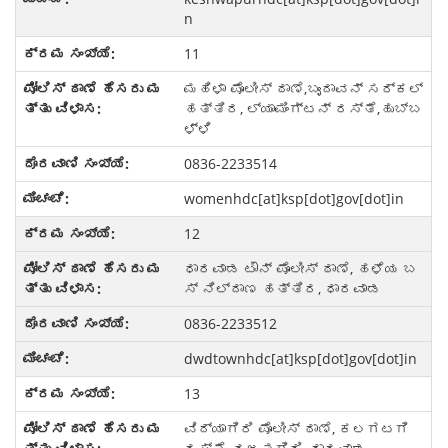
n
11
ಮಹಿಳಾ ಪೊಲೀಸ್ ಠಾಣೆ,ಬೃಂದಾವನ್ ಸರ್ಕಲ್
ಹತ್ತಿರ, ಲ್ಯಾಮಿಂಗ್ಟನ್ ರಸ್ತೆ,ಹುಬ್ಬ
ಳ್ಳಿ
0836-2233514
womenhdc[at]ksp[dot]gov[dot]in
12
ಧಾರವಾಡ ಟೌನ್ ಪೊಲೀಸ್ ಠಾಣೆ, ಹಳೆಯ ಬ
ಸ್ ನಿಲ್ದಾಣ ಹತ್ತಿರ, ಧಾರವಾಡ
0836-2233512
dwdtownhdc[at]ksp[dot]gov[dot]in
13
ವಿದ್ಯಾಗಿರಿ ಪೊಲೀಸ್ ಠಾಣೆ, ಕಲಗಟಗಿ