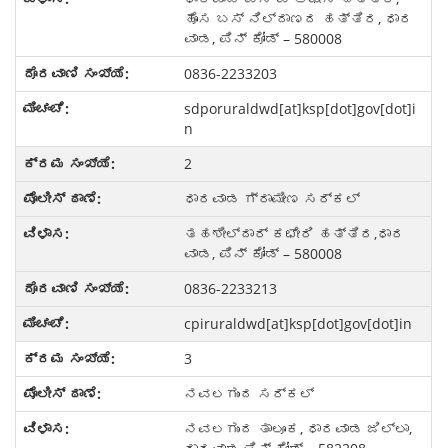
ಹೊಸ ಬಸ್ ನಿಲ್ದಾಣದ ಹತ್ತಿರ, ಧಾರ
ವಾಡ, ಪಿನ್ ಕೋಡ್ – 580008
0836-2233203
sdporuraldwd[at]ksp[dot]gov[dot]i
n
2
ಧಾರವಾಡ ಗ್ರಾಮೀಣ ಸರ್ಕಲ್
ತಹಶೀಲ್ದಾರ್ ಕಛೇರಿ ಹತ್ತಿರ,ಧಾರ
ವಾಡ, ಪಿನ್ ಕೋಡ್ – 580008
0836-2233213
cpiruraldwd[at]ksp[dot]gov[dot]in
3
ನವಲಗುಂದ ಸರ್ಕಲ್
ನವಲಗುಂದ ತಾಲೂಕ, ಧಾರವಾಡ ಜಿಲ್ಲಾ,