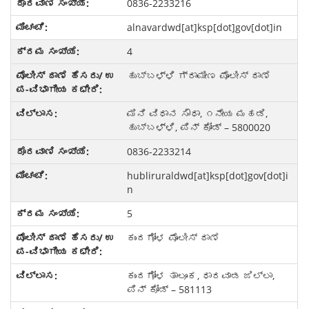
0836-2233216
alnavardwd[at]ksp[dot]gov[dot]in
4
ಹುಬ್ಬಳ್ಳಿ ಗ್ರಾಮೀಣ ಪೊಲೀಸ್ ಠಾಣೆ
ಮಿನಿ ವಿಧಾನ ಸೌಧಾ, ೧ನೇಯ ಮಹಡಿ,
ಹುಬ್ಬಳ್ಳಿ, ಪಿನ್ ಕೋಡ್ – 5800020
0836-2233214
hubliruraldwd[at]ksp[dot]gov[dot]i
n
5
ಕುಂದಗೋಳ ಪೊಲೀಸ್ ಠಾಣೆ
ಕುಂದಗೋಳ ತಾಲೂಕ, ಧಾರವಾಡ ಜಿಲ್ಲಾ,
ಪಿನ್ ಕೋಡ್ – 581113