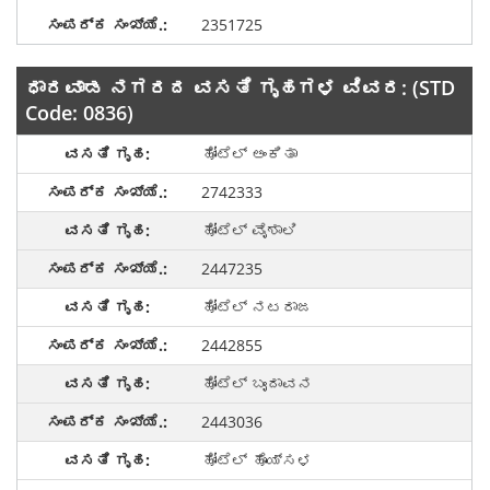
2351725
ಧಾರವಾಡ ನಗರದ ವಸತಿ ಗೃಹಗಳ ವಿವರ: (STD
Code: 0836)
ಹೋಟೆಲ್ ಅಂಕಿತಾ
2742333
ಹೋಟೆಲ್ ವೈಶಾಲಿ
2447235
ಹೋಟೆಲ್ ನಟರಾಜ
2442855
ಹೋಟೆಲ್ ಬೃಂದಾವನ
2443036
ಹೋಟೆಲ್ ಹೊಯ್ಸಳ