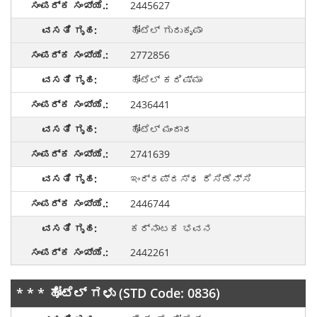
2445627
ಹೋಟೆಲ್ ಗುರುಕೃಪಾ
2772856
ಹೋಟೆಲ್ ಕರಿಷ್ಮಾ
2436441
ಹೋಟೆಲ್ ಮಂದಾರ
2741639
ಇಂದ್ರಪ್ರಸ್ಥ ರೆಸಿಡೆನ್ಸಿ
2446744
ಕರ್ನಾಟಕ ಭವನ
2442261
* * * ಹೋಟೆಲ್ ಗಳು (STD Code: 0836)