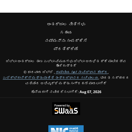
ಅಂತರ್ಜಾಲ ನೀತಿಗಳು
ಸಹಾಯ
ನಮ್ಮನ್ನು ಸಂಪರ್ಕಿಸಿ
ಪ್ರತಿಕ್ರಿಯೆ
ಜಿಲ್ಲಾ ಅಂತರ್ಜಾಲ ತಾಣ ಎಲ್ಲಾ ವಿಷಯಗಳು ಜಿಲ್ಲಾ ಆಡಳಿತ ಕ್ಕೆ ಮಾಲೀಕತ್ವ
ಹೊಂದಿರುತ್ತದೆ
© ಧಾರವಾಡ ಜಿಲ್ಲೆ ,
ರಾಷ್ಟೀಯ ಸೂಚನಾ ವಿಜ್ಞಾನ ಕೇಂದ್ರ
,
ಎಲೆಕ್ಟ್ರಾನಿಕ್ಸ್ ಮತ್ತು ಮಾಹಿತಿ ತಂತ್ರಜ್ಞಾನದ ಸಚಿವಾಲಯ
, ಭಾರತ ಸರ್ಕಾರದ
ವತಿಯಿಂದ ಅಭಿವೃದ್ಧಿ ಮತ್ತು ಸಂಗ್ರಹಣೆ ಮಾಡಲಾಗಿದೆ
ಕೊನೆಯದಾಗಿ ನವೀಕರಿಸಲಾಗಿದೆ:
Aug 07, 2026