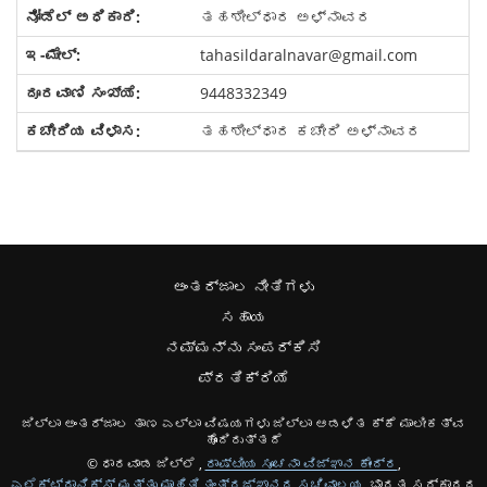
ತಹಶೀಲ್ಧಾರ ಅಳ್ನಾವರ
tahasildaralnavar@gmail.com
9448332349
ತಹಶೀಲ್ಧಾರ ಕಚೇರಿ ಅಳ್ನಾವರ
ಅಂತರ್ಜಾಲ ನೀತಿಗಳು
ಸಹಾಯ
ನಮ್ಮನ್ನು ಸಂಪರ್ಕಿಸಿ
ಪ್ರತಿಕ್ರಿಯೆ
ಜಿಲ್ಲಾ ಅಂತರ್ಜಾಲ ತಾಣ ಎಲ್ಲಾ ವಿಷಯಗಳು ಜಿಲ್ಲಾ ಆಡಳಿತ ಕ್ಕೆ ಮಾಲೀಕತ್ವ
ಹೊಂದಿರುತ್ತದೆ
© ಧಾರವಾಡ ಜಿಲ್ಲೆ ,
ರಾಷ್ಟೀಯ ಸೂಚನಾ ವಿಜ್ಞಾನ ಕೇಂದ್ರ
,
ಎಲೆಕ್ಟ್ರಾನಿಕ್ಸ್ ಮತ್ತು ಮಾಹಿತಿ ತಂತ್ರಜ್ಞಾನದ ಸಚಿವಾಲಯ
, ಭಾರತ ಸರ್ಕಾರದ