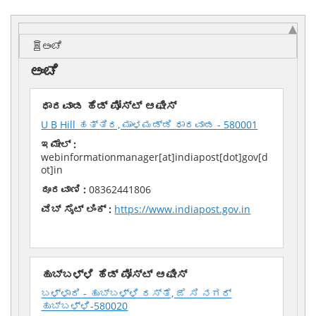
ಅಂಚೆ
ಅಂಚೆ
ಧಾರವಾಡ ಹೆಡ್ ಪೋಸ್ಟ್ ಆಫೀಸ್
U B Hill ಹತ್ತಿರ, ಮಾಳಮಡ್ಡಿ ಧಾರವಾಡ - 580001
ಇಮೇಲ್ :
webinformationmanager[at]indiapost[dot]gov[d
ot]in
ದೂರವಾಣಿ :
08362441806
ವೆಬ್ ಸೈಟ್ ಲಿಂಕ್ :
https://www.indiapost.gov.in
ಹುಬ್ಬಳ್ಳಿ ಹೆಡ್ ಪೋಸ್ಟ್ ಆಫೀಸ್
ಬಳ್ಳಾರಿ - ಹುಬ್ಬಳ್ಳಿ ರಸ್ತೆ, ಜೆ ಸಿ ನಗರ್
ಹುಬ್ಬಳ್ಳಿ-580020