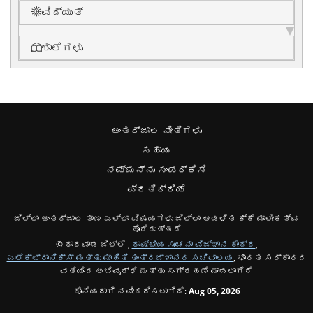
ವಿದ್ಯುತ್
ಶಾಲೆಗಳು
ಅಂತರ್ಜಾಲ ನೀತಿಗಳು
ಸಹಾಯ
ನಮ್ಮನ್ನು ಸಂಪರ್ಕಿಸಿ
ಪ್ರತಿಕ್ರಿಯೆ
ಜಿಲ್ಲಾ ಅಂತರ್ಜಾಲ ತಾಣ ಎಲ್ಲಾ ವಿಷಯಗಳು ಜಿಲ್ಲಾ ಆಡಳಿತ ಕ್ಕೆ ಮಾಲೀಕತ್ವ
ಹೊಂದಿರುತ್ತದೆ
© ಧಾರವಾಡ ಜಿಲ್ಲೆ ,
ರಾಷ್ಟೀಯ ಸೂಚನಾ ವಿಜ್ಞಾನ ಕೇಂದ್ರ
,
ಎಲೆಕ್ಟ್ರಾನಿಕ್ಸ್ ಮತ್ತು ಮಾಹಿತಿ ತಂತ್ರಜ್ಞಾನದ ಸಚಿವಾಲಯ
, ಭಾರತ ಸರ್ಕಾರದ
ವತಿಯಿಂದ ಅಭಿವೃದ್ಧಿ ಮತ್ತು ಸಂಗ್ರಹಣೆ ಮಾಡಲಾಗಿದೆ
ಕೊನೆಯದಾಗಿ ನವೀಕರಿಸಲಾಗಿದೆ:
Aug 05, 2026