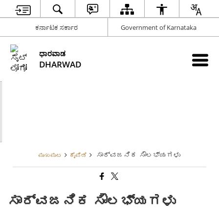
ಕರ್ನಾಟಕ ಸರ್ಕಾರ
Government of Karnataka
ಧಾರವಾಡ
DHARWAD
ಸಾರ್ವಜನಿಕ ಸೌಲಭ್ಯಗಳು
ಮುಖಪುಟ
ಕೈಪಿಡಿ
ಸಾರ್ವಜನಿಕ ಸೌಲಭ್ಯಗಳು