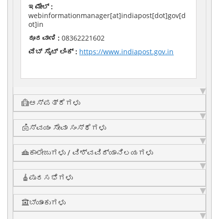
ಇಮೇಲ್ :
webinformationmanager[at]indiapost[dot]gov[d
ot]in
ದೂರವಾಣಿ :
08362221602
ವೆಬ್ ಸೈಟ್ ಲಿಂಕ್ :
https://www.indiapost.gov.in
ಆಸ್ಪತ್ರೆಗಳು
ಸ್ವಯಂ ಸೇವಾ ಸಂಸ್ಥೆಗಳು
ಕಾಲೇಜುಗಳು / ವಿಶ್ವವಿದ್ಯಾನಿಲಯಗಳು
ಪುರಸಭೆಗಳು
ಬ್ಯಾಂಕುಗಳು