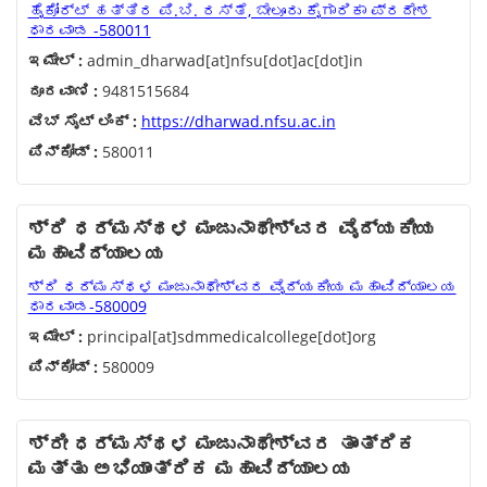
ಹೈಕೋರ್ಟ್ ಹತ್ತಿರ ಪಿ.ಬಿ. ರಸ್ತೆ, ಬೇಲೂರು ಕೈಗಾರಿಕಾ ಪ್ರದೇಶ
ಧಾರವಾಡ -580011
ಇಮೇಲ್ :
admin_dharwad[at]nfsu[dot]ac[dot]in
ದೂರವಾಣಿ :
9481515684
ವೆಬ್ ಸೈಟ್ ಲಿಂಕ್ :
https://dharwad.nfsu.ac.in
ಪಿನ್‌ಕೋಡ್ :
580011
ಶ್ರಿ ಧರ್ಮಸ್ಥಳ ಮಂಜುನಾಥೇಶ್ವರ ವೈದ್ಯಕೀಯ
ಮಹಾವಿದ್ಯಾಲಯ
ಶ್ರಿ ಧರ್ಮಸ್ಥಳ ಮಂಜುನಾಥೇಶ್ವರ ವೈದ್ಯಕೀಯ ಮಹಾವಿದ್ಯಾಲಯ
ಧಾರವಾಡ-580009
ಇಮೇಲ್ :
principal[at]sdmmedicalcollege[dot]org
ಪಿನ್‌ಕೋಡ್ :
580009
ಶ್ರೀ ಧರ್ಮಸ್ಥಳ ಮಂಜುನಾಥೇಶ್ವರ ತಾಂತ್ರಿಕ
ಮತ್ತು ಅಭಿಯಾಂತ್ರಿಕ ಮಹಾವಿದ್ಯಾಲಯ