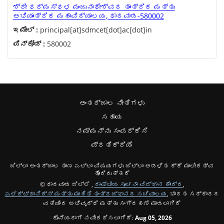
ಶ್ರೀ ಧರ್ಮಸ್ಥಳ ಮಂಜುನಾಥೇಶ್ವರ ತಾಂತ್ರಿಕ ಮತ್ತು
ಅಭಿಯಾಂತ್ರಿಕ ಮಹಾವಿದ್ಯಾಲಯ, ಧಾರವಾಡ-580002
ಇಮೇಲ್ :
principal[at]sdmcet[dot]ac[dot]in
ಪಿನ್‌ಕೋಡ್ :
580002
ಅಂತರ್ಜಾಲ ನೀತಿಗಳು
ಸಹಾಯ
ನಮ್ಮನ್ನು ಸಂಪರ್ಕಿಸಿ
ಪ್ರತಿಕ್ರಿಯೆ
ಜಿಲ್ಲಾ ಅಂತರ್ಜಾಲ ತಾಣ ಎಲ್ಲಾ ವಿಷಯಗಳು ಜಿಲ್ಲಾ ಆಡಳಿತ ಕ್ಕೆ ಮಾಲೀಕತ್ವ
ಹೊಂದಿರುತ್ತದೆ
© ಧಾರವಾಡ ಜಿಲ್ಲೆ ,
ರಾಷ್ಟೀಯ ಸೂಚನಾ ವಿಜ್ಞಾನ ಕೇಂದ್ರ
,
ಎಲೆಕ್ಟ್ರಾನಿಕ್ಸ್ ಮತ್ತು ಮಾಹಿತಿ ತಂತ್ರಜ್ಞಾನದ ಸಚಿವಾಲಯ
, ಭಾರತ ಸರ್ಕಾರದ
ವತಿಯಿಂದ ಅಭಿವೃದ್ಧಿ ಮತ್ತು ಸಂಗ್ರಹಣೆ ಮಾಡಲಾಗಿದೆ
ಕೊನೆಯದಾಗಿ ನವೀಕರಿಸಲಾಗಿದೆ:
Aug 05, 2026